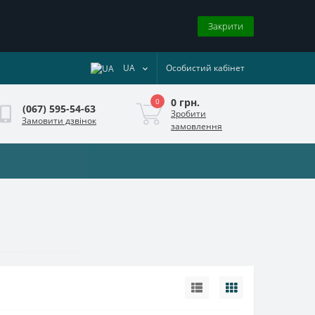
Закрити
UA
Особистий кабінет
0 грн.
0
(067) 595-54-63
Зробити
Замовити дзвінок
замовлення