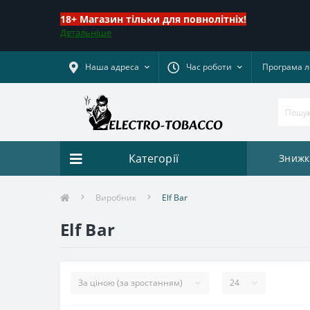
18+ Магазин тільки для повнолітніх!
Детальніше
Наша адреса
Час роботи
Програма л
Категорії
Знижк
Виробник
Elf Bar
Elf Bar