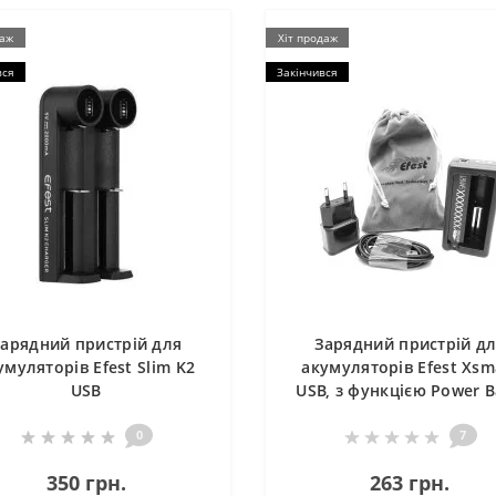
даж
Хіт продаж
вся
Закінчився
арядний пристрій для
Зарядний пристрій д
умуляторів Efest Slim K2
акумуляторів Efest Xsm
USB
USB, з функцією Power 
0
7
350 грн.
263 грн.