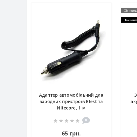
Хіт про
Закінчи
Адаптер автомобільний для
З
зарядних пристроїв Efest та
ак
Nitecore, 1 м
0
65 грн.