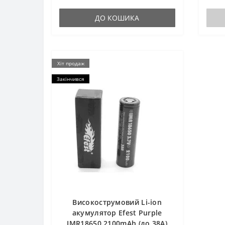
ДО КОШИКА
Хіт продаж
Закінчився
Високострумовий Li-ion
акумулятор Efest Purple
IMR18650 2100mAh (до 38А)