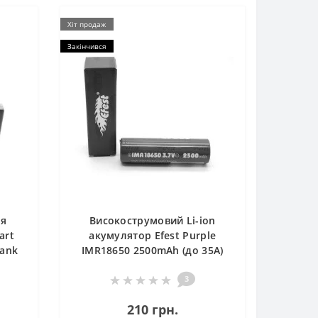
Хіт продаж
Закінчився
ля
Високострумовий Li-ion
art
акумулятор Efest Purple
Bank
IMR18650 2500mAh (до 35А)
3
210 грн.