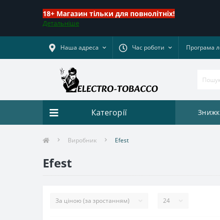
18+ Магазин тільки для повнолітніх!
Детальніше
Наша адреса
Час роботи
Програма л
Категорії
Знижк
Виробник
Efest
Efest