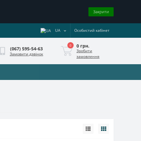
Закрити
UA
Особистий кабінет
0 грн.
0
(067) 595-54-63
Зробити
Замовити дзвінок
замовлення