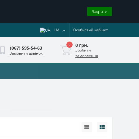
Закрити
UA
Особистий кабінет
0 грн.
0
(067) 595-54-63
Зробити
Замовити дзвінок
замовлення