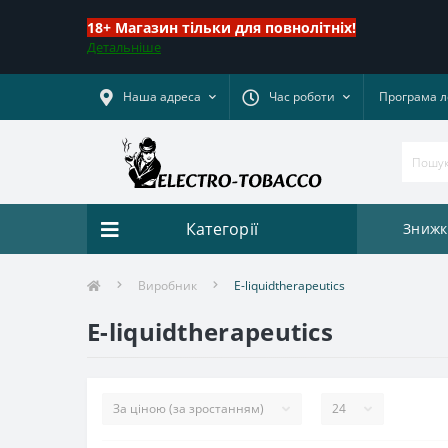
18+ Магазин тільки для повнолітніх!
Детальніше
Наша адреса
Час роботи
Програма л
Категорії
Знижк
Виробник
E-liquidtherapeutics
E-liquidtherapeutics