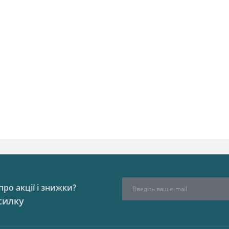
ро акції і знижки?
силку