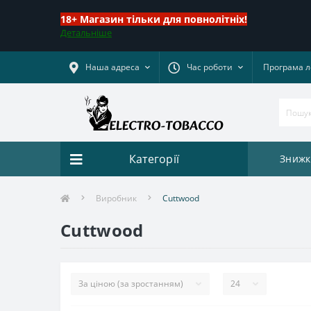
18+ Магазин тільки для повнолітніх!
Детальніше
Наша адреса
Час роботи
Програма л
Категорії
Знижк
Виробник
Cuttwood
Cuttwood