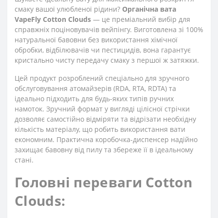
смаку вашої улюбленої рідини?
Органічна вата
VapeFly Cotton Clouds
— це преміальний вибір для
справжніх поціновувачів вейпінгу. Виготовлена зі 100%
натуральної бавовни без використання хімічної
обробки, відбілювачів чи пестицидів, вона гарантує
кристально чисту передачу смаку з першої ж затяжки.
Цей продукт розроблений спеціально для зручного
обслуговування атомайзерів (RDA, RTA, RDTA) та
ідеально підходить для будь-яких типів ручних
намоток. Зручний формат у вигляді цілісної стрічки
дозволяє самостійно відміряти та відрізати необхідну
кількість матеріалу, що робить використання вати
економним. Практична коробочка-диспенсер надійно
захищає бавовну від пилу та збереже її в ідеальному
стані.
Головні переваги Cotton
Clouds: