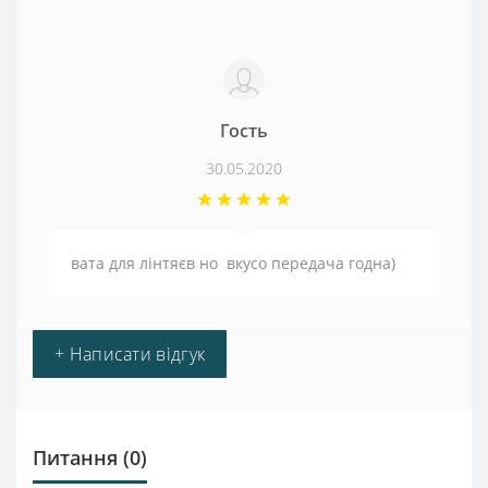
Гость
30.05.2020
вата для лінтяєв но вкусо передача годна)
+ Написати відгук
Питання
(0)