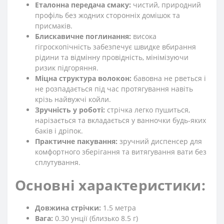
Еталонна передача смаку:
чистий, природний
профіль без жодних сторонніх домішок та
присмаків.
Блискавичне поглинання:
висока
гігроскопічність забезпечує швидке вбирання
рідини та відмінну провідність, мінімізуючи
ризик підгоряння.
Міцна структура волокон:
бавовна не рветься і
не розпадається під час протягування навіть
крізь найвужчі койли.
Зручність у роботі:
стрічка легко пушиться,
нарізається та вкладається у ванночки будь-яких
баків і дріпок.
Практичне пакування:
зручний диспенсер для
комфортного зберігання та витягування вати без
сплутування.
Основні характеристики:
Довжина стрічки:
1.5 метра
Вага:
0.30 унції (близько 8.5 г)