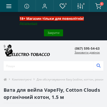
0
0
0
18+ Магазин тільки для повнолітніх!
Детальніше
Закрити
(067) 595-54-63
Замовити дзвінок
Комплектуючі
Для обслуговування баку (койли, коттон, ремонт)
Вата для вейпа VapeFly, Cotton Clouds
органічний котон, 1.5 м