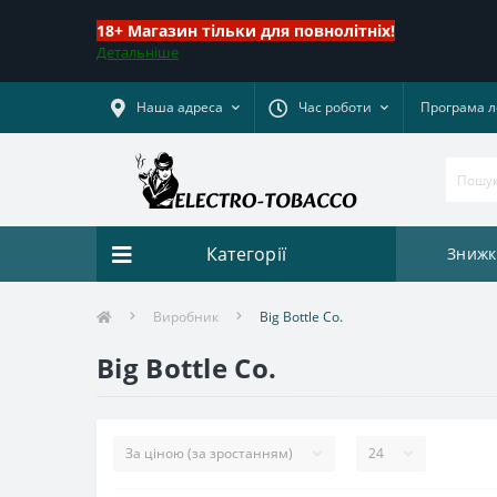
18+ Магазин тільки для повнолітніх!
Детальніше
Наша адреса
Час роботи
Програма л
Категорії
Знижк
Виробник
Big Bottle Co.
Big Bottle Co.