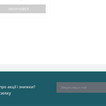
ЗАКІНЧИВСЯ
ро акції і знижки?
силку