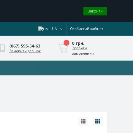
Закрити
UA
Особистий кабінет
0 грн.
0
(067) 595-54-63
Зробити
Замовити дзвінок
замовлення