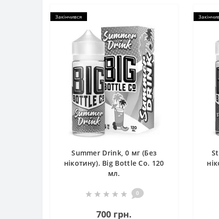
Закінчився
Закінчи
Summer Drink, 0 мг (Без
St
нікотину). Big Bottle Co. 120
нік
мл.
0
700 грн.