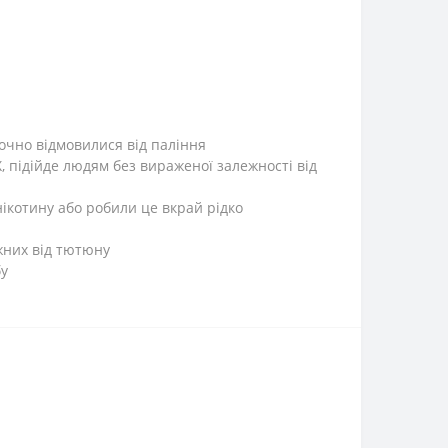
точно відмовилися від паління
, підійде людям без вираженої залежності від
 нікотину або робили це вкрай рідко
жних від тютюну
бу