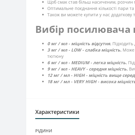
Щоб смак став більш насиченим, розчин м
Оптимальне поєднання кількості пари та 
Також ви можете купити у нас додаткову т
Вибір посилювача 
0 мг / мл - міцність відсутня.
Підходить 
3 мг / мл - LOW - слабка міцність.
Може 
тютюну
6 мг / мл - MEDIUM - легка міцність.
Під
9 мг / мл - HEAVY - середня міцність.
Виб
12 мг / мл - HIGH - міцність вище сере
18 мг / мл - VERY HIGH - висока міцніст
Характеристики
РІДИНИ