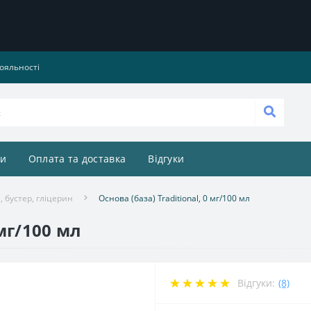
ояльності
и
Оплата та доставка
Відгуки
, бустер, гліцерин
Основа (база) Traditional, 0 мг/100 мл
 мг/100 мл
Відгуки:
(8)