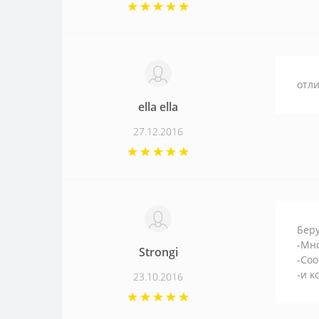
отли
ella ella
27.12.2016
Беру
-Мн
Strongi
-Со
-и к
23.10.2016