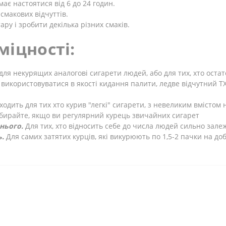
ає настоятися від 6 до 24 годин.
смакових відчуттів.
ару і зробити декілька різних смаків.
міцності:
для некурящих аналогові сигарети людей, або для тих, хто оста
використовуватися в якості кидання палити, ледве відчутний ТХ
ходить для тих хто курив "легкі" сигарети, з невеликим вмістом
ирайте, якщо ви регулярний курець звичайних сигарет
днього.
Для тих, хто відносить себе до числа людей сильно зале
ь.
Для самих затятих курців, які викурюють по 1,5-2 пачки на до