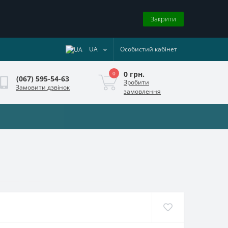
Закрити
UA
Особистий кабінет
0 грн.
0
(067) 595-54-63
Зробити
Замовити дзвінок
замовлення