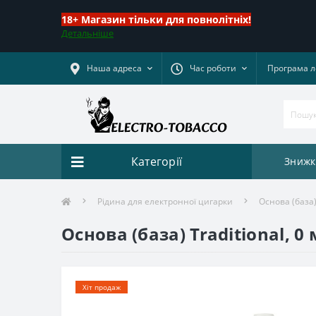
18+ Магазин тільки для повнолітніх!
Детальніше
Наша адреса
Час роботи
Програма л
Категорії
Знижк
Рідина для електронної цигарки
Основа (база)
Основа (база) Traditional, 0
Хіт продаж