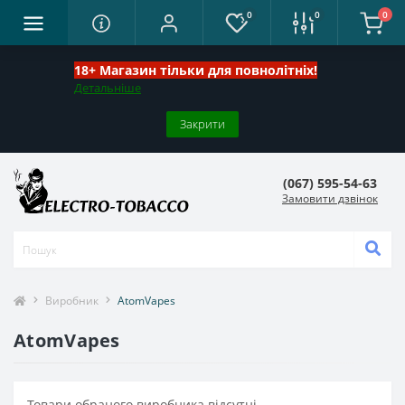
0
0
0
18+ Магазин тільки для повнолітніх!
Детальніше
Закрити
(067) 595-54-63
Замовити дзвінок
Виробник
AtomVapes
AtomVapes
Товари обраного виробника відсутні