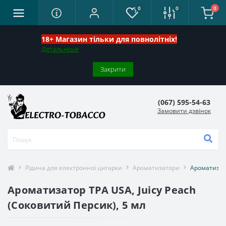
0
0
0
18+ Магазин тільки для повнолітніх!
Детальніше
Закрити
(067) 595-54-63
Замовити дзвінок
Рідина для електронної цигарки
Ароматизатори
Ароматизато
Ароматизатор TPA USA, Juicy Peach
(Соковитий Персик), 5 мл