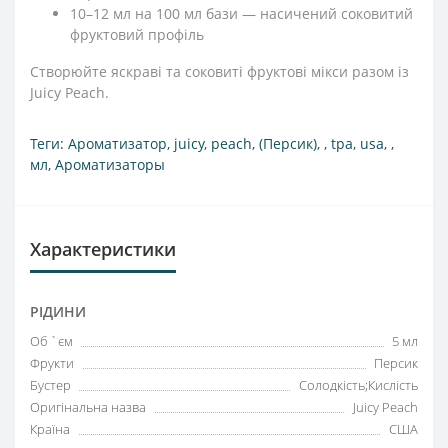
10–12 мл на 100 мл бази — насичений соковитий
фруктовий профіль
Створюйте яскраві та соковиті фруктові мікси разом із
Juicy Peach.
Теги:
Ароматизатор
,
juicy
,
peach
,
(Персик)
,
,
tpa
,
usa
,
,
мл
,
Ароматизаторы
Характеристики
РІДИНИ
Об `єм
5 мл
Фрукти
Персик
Бустер
Солодкість;Кислість
Оригінальна назва
Juicy Peach
Країна
США