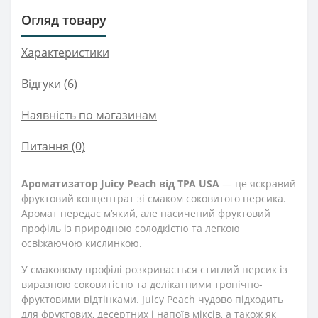
Огляд товару
Характеристики
Відгуки (6)
Наявність по магазинам
Питання
(0)
Ароматизатор Juicy Peach від TPA USA
— це яскравий
фруктовий концентрат зі смаком соковитого персика.
Аромат передає м’який, але насичений фруктовий
профіль із природною солодкістю та легкою
освіжаючою кислинкою.
У смаковому профілі розкривається стиглий персик із
виразною соковитістю та делікатними тропічно-
фруктовими відтінками. Juicy Peach чудово підходить
для фруктових, десертних і напоїв міксів, а також як