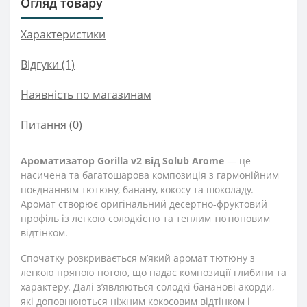
Огляд товару
Характеристики
Відгуки (1)
Наявність по магазинам
Питання
(0)
Ароматизатор Gorilla v2 від Solub Arome
— це
насичена та багатошарова композиція з гармонійним
поєднанням тютюну, банану, кокосу та шоколаду.
Аромат створює оригінальний десертно-фруктовий
профіль із легкою солодкістю та теплим тютюновим
відтінком.
Спочатку розкривається м’який аромат тютюну з
легкою пряною нотою, що надає композиції глибини та
характеру. Далі з’являються солодкі бананові акорди,
які доповнюються ніжним кокосовим відтінком і