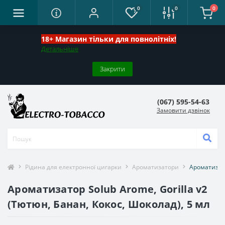
0
0
0
18+ Магазин тільки для повнолітніх!
Детальніше
Закрити
(067) 595-54-63
Замовити дзвінок
Рідина для електронної цигарки
Ароматизатори
Ароматизато
Ароматизатор Solub Arome, Gorilla v2
(Тютюн, Банан, Кокос, Шоколад), 5 мл