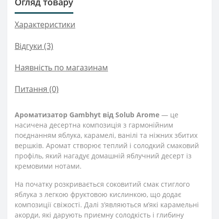
Огляд товару
Характеристики
Відгуки (3)
Наявність по магазинам
Питання
(0)
Ароматизатор Gambhyt від Solub Arome
— це
насичена десертна композиція з гармонійним
поєднанням яблука, карамелі, ванілі та ніжних збитих
вершків. Аромат створює теплий і солодкий смаковий
профіль, який нагадує домашній яблучний десерт із
кремовими нотами.
На початку розкривається соковитий смак стиглого
яблука з легкою фруктовою кислинкою, що додає
композиції свіжості. Далі з’являються м’які карамельні
акорди, які дарують приємну солодкість і глибину