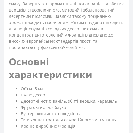
смаку. Завершують аромат ніжні нотки ванілі та збитих
вершків, створюючи оксамитовий і збалансований
десертний післясмак. Завдяки такому поєднанню
аромат виходить насиченим, м’яким і чудово підходить
для поціновувачів солодких десертних смаків.
Концентрат виготовлений у Франції відповідно до
високих європейських стандартів якості та
постачається у флаконі об’ємом 5 мл.
Основні
характеристики
Обʼєм: 5 мл
Смак: десерт
Десертні ноти: ваніль, збиті вершки, карамель
Фруктові ноти: яблуко
Бустер: кислинка, солодкість
Тип: концентрат для самостійного змішування
Країна виробник: Франція