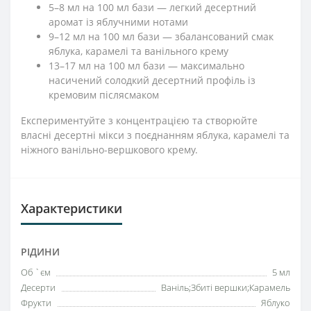
5–8 мл на 100 мл бази — легкий десертний
аромат із яблучними нотами
9–12 мл на 100 мл бази — збалансований смак
яблука, карамелі та ванільного крему
13–17 мл на 100 мл бази — максимально
насичений солодкий десертний профіль із
кремовим післясмаком
Експериментуйте з концентрацією та створюйте
власні десертні мікси з поєднанням яблука, карамелі та
ніжного ванільно-вершкового крему.
Характеристики
РІДИНИ
Об `єм
5 мл
Десерти
Ваніль;Збиті вершки;Карамель
Фрукти
Яблуко