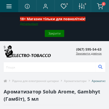
0
0
0
18+ Магазин тільки для повнолітніх!
Детальніше
Закрити
(067) 595-54-63
Замовити дзвінок
Рідина для електронної цигарки
Ароматизатори
Ароматизато
Ароматизатор Solub Arome, Gambhyt
(Гамбіт), 5 мл