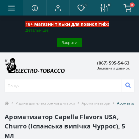
0
0
0
18+ Магазин тільки для повнолітніх!
Детальніше
Закрити
(067) 595-54-63
Замовити дзвінок
Рідина для електронної цигарки
Ароматизатори
Ароматизато
Ароматизатор Capella Flavors USA,
Churro (Іспанська випічка Чуррос), 5
мл