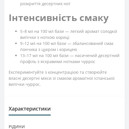
розкриття десертних нот
Інтенсивність смаку
5–8 мл на 100 мл бази — легкий аромат солодкої
випічки з ноткою кориці
9–12 мл на 100 мл бази — збалансований смак
пончика з цукром і корицею
13–17 мл на 100 мл бази — насичений десертний
профіль з яскравими нотками чуррос
Експериментуйте з концентрацією та створюйте
власні десертні мікси зі смаком ароматної іспанської
випічки чуррос.
Характеристики
РІДИНИ