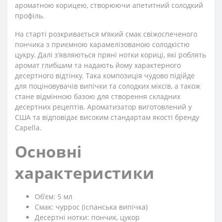
ароматною корицею, створюючи апетитний солодкий
профіль.
На старті розкривається м’який смак свіжоспеченого
пончика з приємною карамелізованою солодкістю
цукру. Далі з’являються пряні нотки кориці, які роблять
аромат глибшим та надають йому характерного
десертного відтінку. Така композиція чудово підійде
для поціновувачів випічки та солодких міксів, а також
стане відмінною базою для створення складних
десертних рецептів. Ароматизатор виготовлений у
США та відповідає високим стандартам якості бренду
Capella.
Основні
характеристики
Обʼєм: 5 мл
Смак: чуррос (іспанська випічка)
Десертні нотки: пончик, цукор