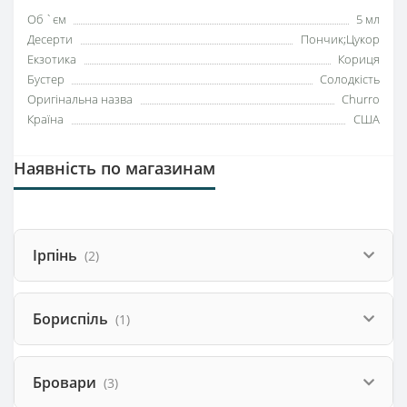
Об `єм
5 мл
Десерти
Пончик;Цукор
Екзотика
Кориця
Бустер
Солодкість
Оригінальна назва
Churro
Країна
США
Наявність по магазинам
Ірпінь
(2)
Бориспіль
(1)
Бровари
(3)