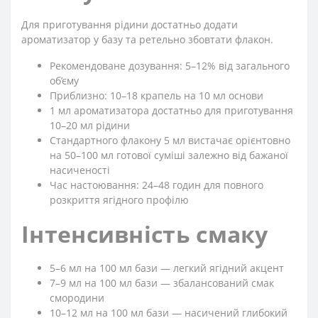
Для приготування рідини достатньо додати
ароматизатор у базу та ретельно збовтати флакон.
Рекомендоване дозування: 5–12% від загального
об’єму
Приблизно: 10–18 крапель на 10 мл основи
1 мл ароматизатора достатньо для приготування
10–20 мл рідини
Стандартного флакону 5 мл вистачає орієнтовно
на 50–100 мл готової суміші залежно від бажаної
насиченості
Час настоювання: 24–48 годин для повного
розкриття ягідного профілю
Інтенсивність смаку
5–6 мл на 100 мл бази — легкий ягідний акцент
7–9 мл на 100 мл бази — збалансований смак
смородини
10–12 мл на 100 мл бази — насичений глибокий