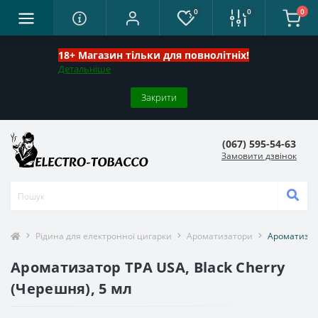
0
0
0
18+ Магазин тільки для повнолітніх!
Детальніше
Закрити
(067) 595-54-63
Замовити дзвінок
Рідина для електронної цигарки
Ароматизатори
Ароматизато
Ароматизатор TPA USA, Black Cherry
(Черешня), 5 мл