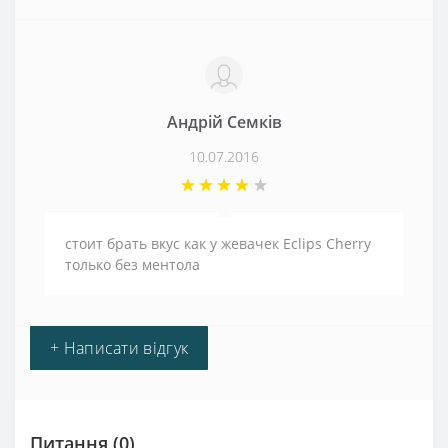
Андрій Семків
10.07.2016
стоит брать вкус как у жевачек Eclips Cherry
только без ментола
+ Написати відгук
Питання
(0)