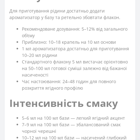
Для приготування рідини достатньо додати
ароматизатор у базу та ретельно збовтати флакон.
Рекомендоване дозування: 5–12% від загального
об’єму
Приблизно: 10–18 крапель на 10 мл основи
1 мл ароматизатора достатньо для приготування
10–20 мл рідини
Стандартного флакону 5 мл вистачає орієнтовно
на 50–100 мл готової суміші залежно від бажаної
насиченості
Час настоювання: 24–48 годин для повного
розкриття ягідного профілю
Інтенсивність смаку
5–6 мл на 100 мл бази — легкий ягідний акцент
7–9 мл на 100 мл бази — збалансований смак
чорної черешні
10–12 мл на 100 мл бази — насичений глибокий