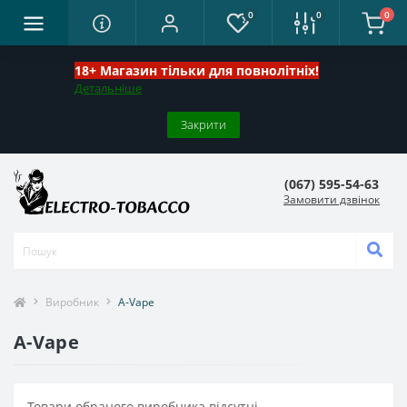
0
0
0
18+ Магазин тільки для повнолітніх!
Детальніше
Закрити
(067) 595-54-63
Замовити дзвінок
Виробник
A-Vape
A-Vape
Товари обраного виробника відсутні